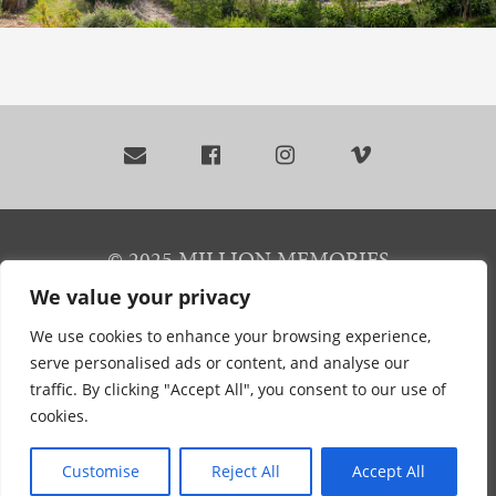




© 2025 MILLION MEMORIES
München / Kapstadt & weltweit verfügbar |
We value your privacy
Destination-Hochzeiten
|
Individuelle Hochzeiten
We use cookies to enhance your browsing experience,
serve personalised ads or content, and analyse our
|
Wedding Films
|
Imagefilm
|
Aerial imagery &
traffic. By clicking "Accept All", you consent to our use of
films
cookies.
IMPRESSUM & DATENSCHUTZ
Customise
Reject All
Accept All